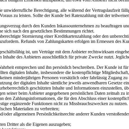
die unwiderrufliche Berechtigung, alle während der Vertragslaufzeit f
oraus zu leisten. Sollte der Kunde bei Ratenzahlung mit der teilweise
ahlungsverzug durch den Kunden Inkassounternehmen zu beauftragen un
he sich nach den gesetzlichen Bestimmungen richtet.
unberechtigte Stornierung einer Kreditkartenzahlung oder den unberecht
zufordern. Refunds von Zahlungskarten erfolgen im Ermessen des Kun
 geschäftsfähig ist, um Verträge mit dem Anbieter rechtswirksam eingeh
len Inhalte des Anbieters ausschließlich für private Zwecke nutzt. Jeg
hrheit entsprechen und ihn persönlich beschreiben. Der Kunde ist für a
lten digitalen Inhalte, insbesondere die kostenpflichtige Mitgliedschaft
 keinen minderjährigen Personen vorsätzlich oder fahrlässig Zugang zu 
utzung der digitalen Inhalte sämtliche jeweils anwendbaren Gesetze ein
urheberrechtlich geschützten Inhalte und Informationen einzustellen, üb
en seiner beim Anbieter angegebenen persönlichen Daten zeitnah zu inf
an den Zahlungsinformationen, die für den Abschluss einer kostenpflic
onstige ergänzende Funktionen nicht zu Missbrauchszwecken zu nutzen. 
ischen Materialien zu verbreiten;
/oder allgemeinen Persönlichkeitsrechte anderer Kunden verstoßendes M
en Dritter als die Eigenen auszugeben;