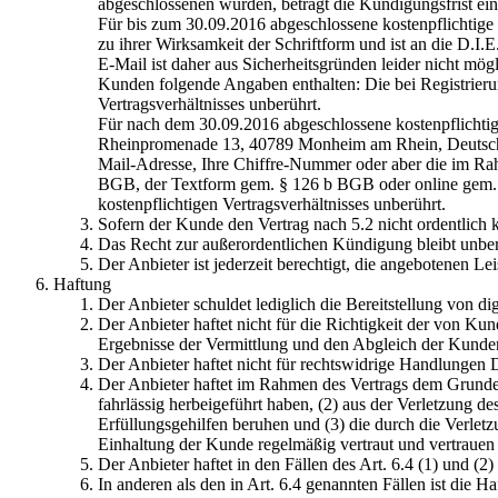
abgeschlossenen wurden, beträgt die Kündigungsfrist ei
Für bis zum 30.09.2016 abgeschlossene kostenpflichtige
zu ihrer Wirksamkeit der Schriftform und ist an die D
E-Mail ist daher aus Sicherheitsgründen leider nicht mö
Kunden folgende Angaben enthalten: Die bei Registrierun
Vertragsverhältnisses unberührt.
Für nach dem 30.09.2016 abgeschlossene kostenpflichtig
Rheinpromenade 13, 40789 Monheim am Rhein, Deutschla
Mail-Adresse, Ihre Chiffre-Nummer oder aber die im Rah
BGB, der Textform gem. § 126 b BGB oder online gem. §
kostenpflichtigen Vertragsverhältnisses unberührt.
Sofern der Kunde den Vertrag nach 5.2 nicht ordentlich k
Das Recht zur außerordentlichen Kündigung bleibt unberü
Der Anbieter ist jederzeit berechtigt, die angebotenen Le
Haftung
Der Anbieter schuldet lediglich die Bereitstellung von di
Der Anbieter haftet nicht für die Richtigkeit der von K
Ergebnisse der Vermittlung und den Abgleich der Kunden
Der Anbieter haftet nicht für rechtswidrige Handlungen Dr
Der Anbieter haftet im Rahmen des Vertrags dem Grunde n
fahrlässig herbeigeführt haben, (2) aus der Verletzung de
Erfüllungsgehilfen beruhen und (3) die durch die Verlet
Einhaltung der Kunde regelmäßig vertraut und vertrauen d
Der Anbieter haftet in den Fällen des Art. 6.4 (1) und 
In anderen als den in Art. 6.4 genannten Fällen ist die 