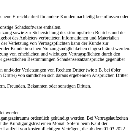
ochene Erreichbarkeit für andere Kunden nachteilig beeinflussen oder
sonstige Schadsoftware enthalten.
tzung sowie zur Sicherstellung des störungsfreien Betriebs und der
gebot des Anbieters verbreiteten Informationen und Materialien
n der Verletzung von Vertragspflichten kann der Kunde zur
der der Kunde in seinen Nutzungsmöglichkeiten eingeschränkt werden.
etzung von erheblichen und wichtigen Vertragspflichten durch den
 der gesetzlichen Bestimmungen Schadensersatzansprüche gegenüber
 und/oder Verletzungen von Rechten Dritter (wie z.B. bei übler
n Dritter) von sämtlichen sich daraus ergebenden Ansprüchen Dritter
rn, Freunden, Bekannten oder sonstigen Dritten.
det werden.
ugangszeitraums ordentlich gekündigt werden. Bei Vertragslaufzeiten
gt die Kündigungsfrist einen Monat. Sofern beim Kauf der
er Laufzeit von kostenpflichtigen Verträgen, die ab dem 01.03.2022