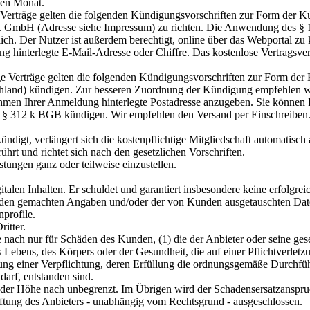
nen Monat.
 Verträge gelten die folgenden Kündigungsvorschriften zur Form der K
.I.E. GmbH (Adresse siehe Impressum) zu richten. Die Anwendung des 
glich. Der Nutzer ist außerdem berechtigt, online über das Webportal z
g hinterlegte E-Mail-Adresse oder Chiffre. Das kostenlose Vertragsver
e Verträge gelten die folgenden Kündigungsvorschriften zur Form der
nd) kündigen. Zur besseren Zuordnung der Kündigung empfehlen wir
men Ihrer Anmeldung hinterlegte Postadresse anzugeben. Sie können Ihr
 312 k BGB kündigen. Wir empfehlen den Versand per Einschreiben. D
ündigt, verlängert sich die kostenpflichtige Mitgliedschaft automatisc
hrt und richtet sich nach den gesetzlichen Vorschriften.
istungen ganz oder teilweise einzustellen.
gitalen Inhalten. Er schuldet und garantiert insbesondere keine erfolgre
unden gemachten Angaben und/oder der von Kunden ausgetauschten Daten
profile.
itter.
ach nur für Schäden des Kunden, (1) die der Anbieter oder seine geset
s Lebens, des Körpers oder der Gesundheit, die auf einer Pflichtverletzu
zung einer Verpflichtung, deren Erfüllung die ordnungsgemäße Durchfüh
arf, entstanden sind.
(2) der Höhe nach unbegrenzt. Im Übrigen wird der Schadensersatzanspr
Haftung des Anbieters - unabhängig vom Rechtsgrund - ausgeschlossen.