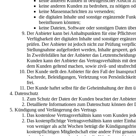
keine anderen Kunden in betrügerischer Absicht zu
keine anderen Kunden zu bedrohen, zu nötigen ode
keine Massennachrichten zu versenden;
die digitalen Inhalte und sonstige ergänzende Fun
beeinflussen könnten;
keine Dateien, Software oder sonstigen Daten über 
Der Anbieter kann bei Anhaltspunkten für eine Pflichtve
Verfügbarkeit der digitalen Inhalte und sonstiger ergän
prüfen. Der Anbieter ist jedoch nicht zur Prüfung verpf
Stellungnahme aufgefordert werden, Inhalte gesperrt, g
In Zweifelsfällen hat der Anbieter das Letztentscheidung
Kunden kann der Anbieter das Vertragsverhältnis mit d
dem Kunden geltend machen, sowie zivil- und strafrech
Der Kunde stellt den Anbieter für den Fall der Inanspr
Nachrede, Beleidigungen, Verletzung von Persönlichkeits
frei.
Der Kunde haftet selbst für die Geheimhaltung der ihm 
Datenschutz
Zum Schutz der Daten der Kunden beachtet der Anbiete
Detaillierte Informationen zum Datenschutz können de
Kündigung und Verlängerung des Vertrags
Das kostenlose Vertragsverhältnis kann vom Kunden jed
Das kostenpflichtige Vertragsverhältnis kann unter Einh
von weniger als acht Wochen beträgt die Kündigungsfris
kostenpflichtigen Mitgliedschaft eine andere Frist genan