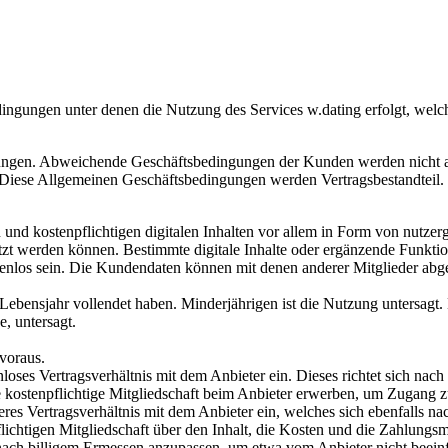
ingungen unter denen die Nutzung des Services w.dating erfolgt, welc
ungen. Abweichende Geschäftsbedingungen der Kunden werden nicht akz
iese Allgemeinen Geschäftsbedingungen werden Vertragsbestandteil.
n und kostenpflichtigen digitalen Inhalten vor allem in Form von nutzer
tzt werden können. Bestimmte digitale Inhalte oder ergänzende Funkti
ostenlos sein. Die Kundendaten können mit denen anderer Mitglieder ab
 Lebensjahr vollendet haben. Minderjährigen ist die Nutzung untersagt. E
, untersagt.
 voraus.
nloses Vertragsverhältnis mit dem Anbieter ein. Dieses richtet sich na
kostenpflichtige Mitgliedschaft beim Anbieter erwerben, um Zugang zu 
eres Vertragsverhältnis mit dem Anbieter ein, welches sich ebenfalls 
ichtigen Mitgliedschaft über den Inhalt, die Kosten und die Zahlungsmo
it nach billigem Ermessen anzupassen, um etwa vom Anbieter nicht bee