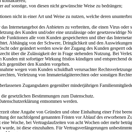
 kontaktieren;
r auf sonstige, von diesen nicht gewünschte Weise zu bedrängen;
ktionen nicht in einer Art und Weise zu nutzen, welche deren ununterbr
das Internetangebot des Anbieters zu verbreiten, die einen Virus oder 
rletzung des Kunden und/oder eine unzulässige oder gesetzeswidrige Nu
zende Funktionen alle vom Kunden gespeicherten und über das Internetan
lichtet. Abhängig von der Schwere, Dringlichkeit und den Auswirkunge
elöscht oder geändert werden sowie der Zugang des Kunden gesperrt o
srecht über die Zulässigkeit der in Frage stehenden Nutzung. Bei Verl
em Kunden mit sofortiger Wirkung fristlos kündigen und entsprechend
tlich gegenüber den Kunden vorgehen.
uchnahme wegen vom Kunden schuldhaft verursachter Rechtsverletzungen
rechten, Verletzung von Immaterialgüterrechten oder sonstigen Rechte
überlassenen Zugangsdaten gegenüber minderjährigen Familienmitgliede
r die gesetzlichen Bestimmungen zum Datenschutz.
r Datenschutzerklärung entnommen werden.
erzeit ohne Angabe von Gründen und ohne Einhaltung einer Frist been
altung der nachfolgend genannten Fristen vor Ablauf des erworbenen Z
t eine Woche, bei Vertragslaufzeiten von acht Wochen oder mehr beträ
nt wurde, ist diese einzuhalten. Für Vertragsverlängerungen unbestimmt